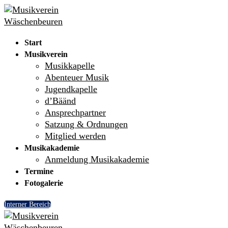
Skip
Menu
Close
to
content
Start
Musikverein
Musikkapelle
Abenteuer Musik
Jugendkapelle
d’Bäänd
Ansprechpartner
Satzung & Ordnungen
Mitglied werden
Musikakademie
Anmeldung Musikakademie
Termine
Fotogalerie
Interner Bereich