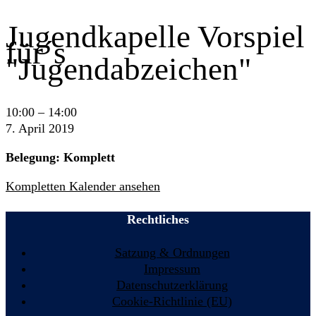
Jugendkapelle Vorspiel
für´s
"Jugendabzeichen"
Jugendkapelle
10:00
–
14:00
Vorspiel
7. April 2019
für
Belegung: Komplett
´s
"Jugendabzeichen"
Kompletten Kalender ansehen
Rechtliches
Satzung & Ordnungen
Impressum
Datenschutzerklärung
Cookie-Richtlinie (EU)