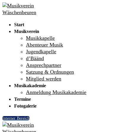
Skip
Menu
Close
to
content
Start
Musikverein
Musikkapelle
Abenteuer Musik
Jugendkapelle
d’Bäänd
Ansprechpartner
Satzung & Ordnungen
Mitglied werden
Musikakademie
Anmeldung Musikakademie
Termine
Fotogalerie
Interner Bereich