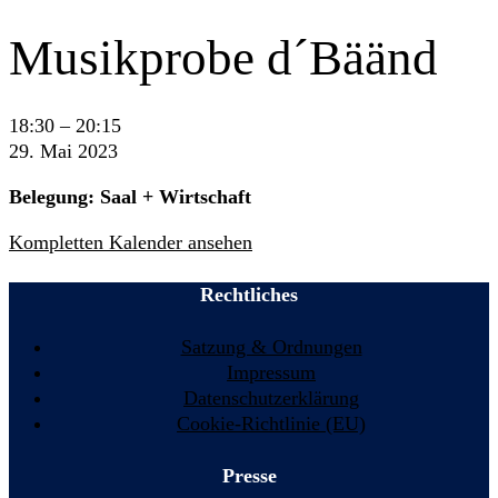
Musikprobe d´Bäänd
Musikprobe
18:30
–
20:15
d
29. Mai 2023
´Bäänd
Belegung: Saal + Wirtschaft
Kompletten Kalender ansehen
Rechtliches
Satzung & Ordnungen
Impressum
Datenschutzerklärung
Cookie-Richtlinie (EU)
Presse