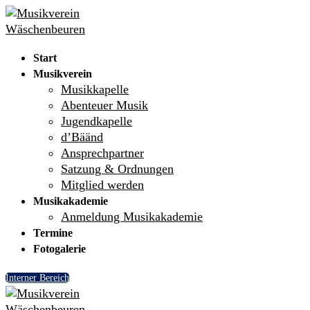
Skip
Menu
Close
to
content
Start
Musikverein
Musikkapelle
Abenteuer Musik
Jugendkapelle
d’Bäänd
Ansprechpartner
Satzung & Ordnungen
Mitglied werden
Musikakademie
Anmeldung Musikakademie
Termine
Fotogalerie
Interner Bereich