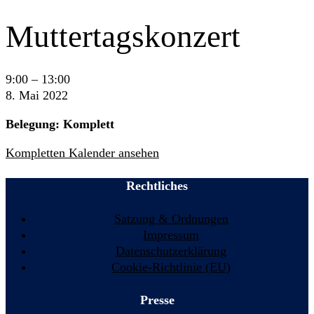
Muttertagskonzert
Muttertagskonzert
9:00
–
13:00
8. Mai 2022
Belegung: Komplett
Kompletten Kalender ansehen
Rechtliches
Satzung & Ordnungen
Impressum
Datenschutzerklärung
Cookie-Richtlinie (EU)
Presse