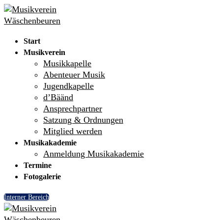
Skip
Menu
Close
to
content
Start
Musikverein
Musikkapelle
Abenteuer Musik
Jugendkapelle
d’Bäänd
Ansprechpartner
Satzung & Ordnungen
Mitglied werden
Musikakademie
Anmeldung Musikakademie
Termine
Fotogalerie
Interner Bereich