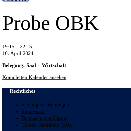
Probe OBK
Probe
19:15
–
22:15
OBK
10. April 2024
Belegung: Saal + Wirtschaft
Kompletten Kalender ansehen
Rechtliches
Satzung & Ordnungen
Impressum
Datenschutzerklärung
Cookie-Richtlinie (EU)