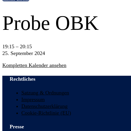
Probe OBK
Probe
19:15
–
20:15
OBK
25. September 2024
Kompletten Kalender ansehen
Rechtliches
Satzung & Ordnungen
Impressum
Datenschutzerklärung
Cookie-Richtlinie (EU)
Presse