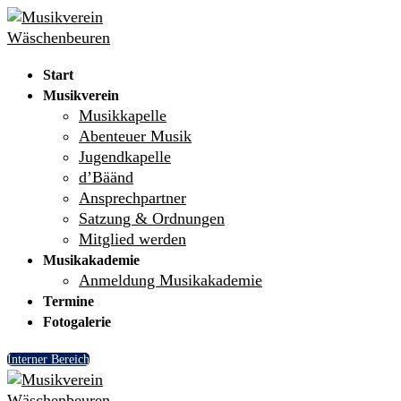
Skip
Menu
Close
to
content
Start
Musikverein
Musikkapelle
Abenteuer Musik
Jugendkapelle
d’Bäänd
Ansprechpartner
Satzung & Ordnungen
Mitglied werden
Musikakademie
Anmeldung Musikakademie
Termine
Fotogalerie
Interner Bereich