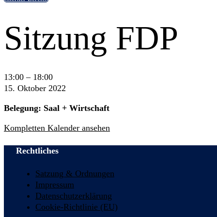
Sitzung FDP
Sitzung
13:00
–
18:00
FDP
15. Oktober 2022
Belegung: Saal + Wirtschaft
Kompletten Kalender ansehen
Rechtliches
Satzung & Ordnungen
Impressum
Datenschutzerklärung
Cookie-Richtlinie (EU)