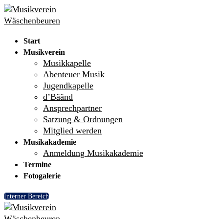
Skip
Menu
Close
to
content
Start
Musikverein
Musikkapelle
Abenteuer Musik
Jugendkapelle
d’Bäänd
Ansprechpartner
Satzung & Ordnungen
Mitglied werden
Musikakademie
Anmeldung Musikakademie
Termine
Fotogalerie
Interner Bereich