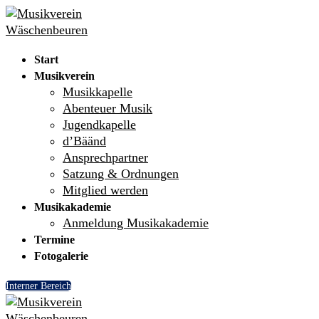
Skip
Menu
Close
to
content
Start
Musikverein
Musikkapelle
Abenteuer Musik
Jugendkapelle
d’Bäänd
Ansprechpartner
Satzung & Ordnungen
Mitglied werden
Musikakademie
Anmeldung Musikakademie
Termine
Fotogalerie
Interner Bereich