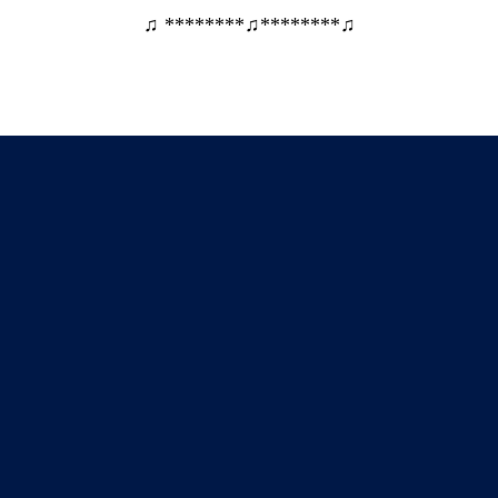
♫ ********♫********♫