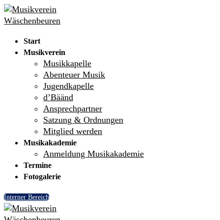
Skip
Menu
Close
to
content
Start
Musikverein
Musikkapelle
Abenteuer Musik
Jugendkapelle
d’Bäänd
Ansprechpartner
Satzung & Ordnungen
Mitglied werden
Musikakademie
Anmeldung Musikakademie
Termine
Fotogalerie
Interner Bereich