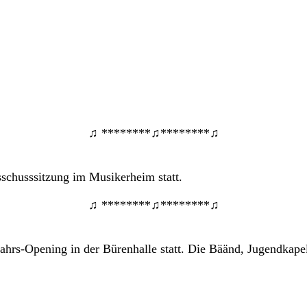
♫ ********♫********♫
schusssitzung im Musikerheim statt.
♫ ********♫********♫
rs-Opening in der Bürenhalle statt. Die Bäänd, Jugendkapell