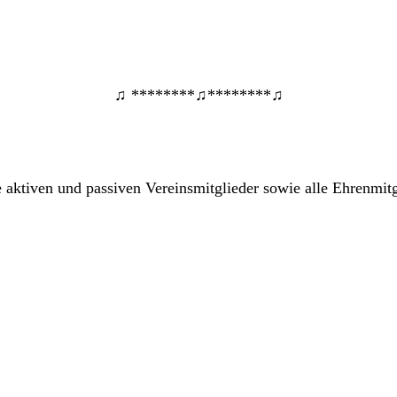
♫ ********♫********♫
e aktiven und passiven Vereinsmitglieder sowie alle Ehrenm