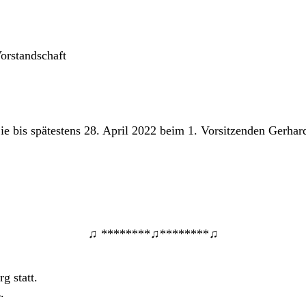
Vorstandschaft
bis spätestens 28. April 2022 beim 1. Vorsitzenden Gerhard
♫ ********♫********♫
g statt.
.