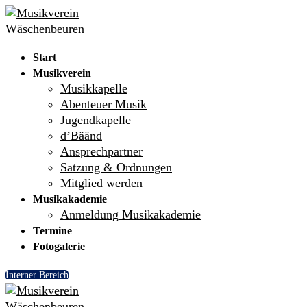
Skip
Menu
Close
to
content
Start
Musikverein
Musikkapelle
Abenteuer Musik
Jugendkapelle
d’Bäänd
Ansprechpartner
Satzung & Ordnungen
Mitglied werden
Musikakademie
Anmeldung Musikakademie
Termine
Fotogalerie
Interner Bereich