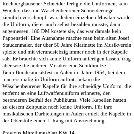
Rechberghausener Schneider fertigte die Uniformen, kein
Wunder, dass die Wäschenbeurener Schneiderriege
ziemlich verschnupft war. Jedem einzelnen Musiker wurde
die Uniform, die er auch selbst bezahlen musste, dann
angemessen. 180 DM kostete sie, das war damals kein
Pappenstiel! Eine Ausnahme machte man beim alten Josef
Staudenmaier, der über 50 Jahre Klarinette im Musikverein
spielte und mit vierundsiebzig immer noch in der Kapelle
saß. Er brauchte sich keine Uniform anfertigen lassen, trug
aber wie die anderen Musiker eine Schildmütze.
Beim Bundesmusikfest in Aalen im Jahre 1954, bei dem
man erstmalig in Uniform auftrat, bekam die
Wäschenbeurener Kapelle für ihre schneidige Uniform, die
entfernt an eine Luftwaffenuniform erinnerte, den
besonderen Beifall des Publikums. Viele Kapellen hatten
zu diesem Zeitpunkt noch keine Uniform. Für ihre
musikalischen Darbietungen in Aalen erhielt die Kapelle in
der Oberstufe einen 1. Rang mit Auszeichnung.
Beitrags-
Previous
Previous
Mitteilungsblatt KW 14