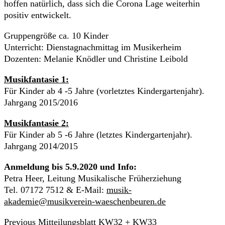
hoffen natürlich, dass sich die Corona Lage weiterhin
positiv entwickelt.
Gruppengröße ca. 10 Kinder
Unterricht: Dienstagnachmittag im Musikerheim
Dozenten: Melanie Knödler und Christine Leibold
Musikfantasie 1:
Für Kinder ab 4 -5 Jahre (vorletztes Kindergartenjahr).
Jahrgang 2015/2016
Musikfantasie 2:
Für Kinder ab 5 -6 Jahre (letztes Kindergartenjahr).
Jahrgang 2014/2015
Anmeldung bis 5.9.2020 und Info:
Petra Heer, Leitung Musikalische Früherziehung
Tel. 07172 7512 & E-Mail:
musik-
akademie@musikverein-waeschenbeuren.de
Beitrags-
Previous
Previous
Mitteilungsblatt KW32 + KW33