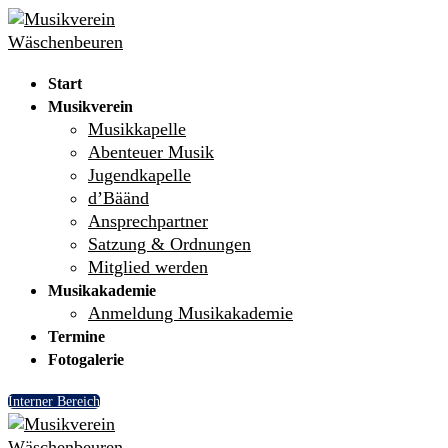
Skip
Menu
Close
to
content
Start
Musikverein
Musikkapelle
Abenteuer Musik
Jugendkapelle
d’Bäänd
Ansprechpartner
Satzung & Ordnungen
Mitglied werden
Musikakademie
Anmeldung Musikakademie
Termine
Fotogalerie
Interner Bereich