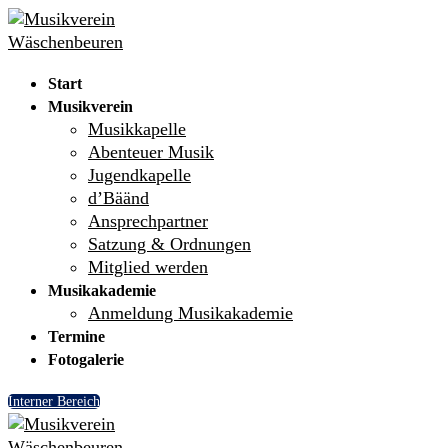
Skip
Menu
Close
to
content
Start
Musikverein
Musikkapelle
Abenteuer Musik
Jugendkapelle
d’Bäänd
Ansprechpartner
Satzung & Ordnungen
Mitglied werden
Musikakademie
Anmeldung Musikakademie
Termine
Fotogalerie
Interner Bereich