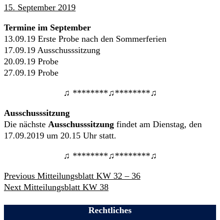
15. September 2019
Termine im September
13.09.19 Erste Probe nach den Sommerferien
17.09.19 Ausschusssitzung
20.09.19 Probe
27.09.19 Probe
♫ ********♫********♫
Ausschusssitzung
Die nächste
Ausschusssitzung
findet am Dienstag, den
17.09.2019 um 20.15 Uhr statt.
♫ ********♫********♫
Beitrags-
Previous
Previous
Mitteilungsblatt KW 32 – 36
Navigation
Next
post:
Next
Mitteilungsblatt KW 38
post:
Rechtliches