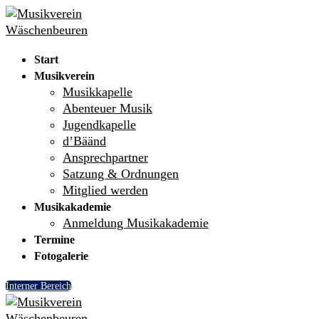
Skip
Menu
Close
to
content
Start
Musikverein
Musikkapelle
Abenteuer Musik
Jugendkapelle
d’Bäänd
Ansprechpartner
Satzung & Ordnungen
Mitglied werden
Musikakademie
Anmeldung Musikakademie
Termine
Fotogalerie
Interner Bereich