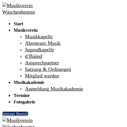
Skip
Menu
Close
to
content
Start
Musikverein
Musikkapelle
Abenteuer Musik
Jugendkapelle
d’Bäänd
Ansprechpartner
Satzung & Ordnungen
Mitglied werden
Musikakademie
Anmeldung Musikakademie
Termine
Fotogalerie
Interner Bereich