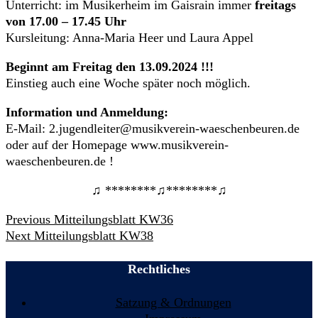
Unterricht: im Musikerheim im Gaisrain immer
freitags
von 17.00 – 17.45 Uhr
Kursleitung: Anna-Maria Heer und Laura Appel
Beginnt am Freitag den 13.09.2024 !!!
Einstieg auch eine Woche später noch möglich.
Information und Anmeldung:
E-Mail: 2.jugendleiter@musikverein-waeschenbeuren.de
oder auf der Homepage www.musikverein-
waeschenbeuren.de !
♫ ********♫********♫
Beitrags-
Previous
Previous
Mitteilungsblatt KW36
Navigation
Next
post:
Next
Mitteilungsblatt KW38
post:
Rechtliches
Satzung & Ordnungen