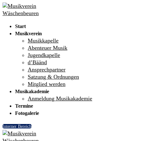
Skip
Menu
Close
to
content
Start
Musikverein
Musikkapelle
Abenteuer Musik
Jugendkapelle
d’Bäänd
Ansprechpartner
Satzung & Ordnungen
Mitglied werden
Musikakademie
Anmeldung Musikakademie
Termine
Fotogalerie
Interner Bereich