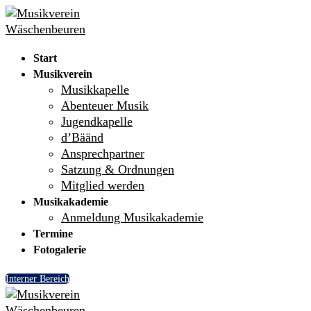
Skip
Menu
Close
to
content
Start
Musikverein
Musikkapelle
Abenteuer Musik
Jugendkapelle
d’Bäänd
Ansprechpartner
Satzung & Ordnungen
Mitglied werden
Musikakademie
Anmeldung Musikakademie
Termine
Fotogalerie
Interner Bereich