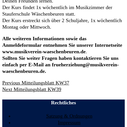
Deinen Freunden lernen.
Der Kurs findet 1x wöchentlich im Musikzimmer der
Stauferschule Wäschenbeuren statt.
Der Kurs erstreckt sich über 2 Schuljahre, 1x wöchentlich
Montag oder Mittwoch.
Alle weiteren Informationen sowie das
Anmeldeformular entnehmen Sie unserer Internetseite
www.musikverein-waeschenbeuren.de
.
Sollten Sie weiter Fragen haben kontaktieren Sie uns
einfach per E-Mail an frueherziehung@musikverein-
waeschenbeuren.de.
Beitrags-
Previous
Previous
Mitteilungsblatt KW37
Navigation
Next
post:
Next
Mitteilungsblatt KW39
post:
Rechtliches
Satzung & Ordnungen
Impressum