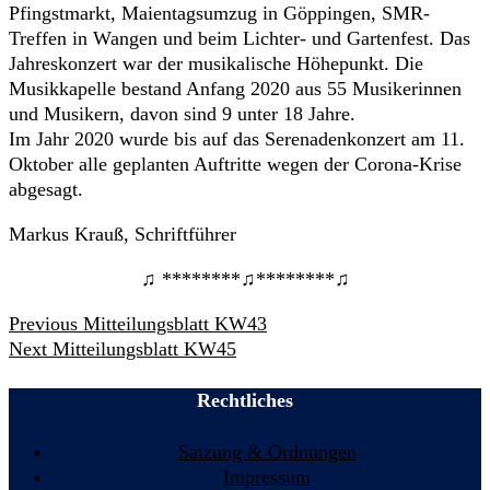
Pfingstmarkt, Maientagsumzug in Göppingen, SMR-
Treffen in Wangen und beim Lichter- und Gartenfest. Das
Jahreskonzert war der musikalische Höhepunkt. Die
Musikkapelle bestand Anfang 2020 aus 55 Musikerinnen
und Musikern, davon sind 9 unter 18 Jahre.
Im Jahr 2020 wurde bis auf das Serenadenkonzert am 11.
Oktober alle geplanten Auftritte wegen der Corona-Krise
abgesagt.
Markus Krauß, Schriftführer
♫ ********♫********♫
Beitrags-
Previous
Previous
Mitteilungsblatt KW43
Navigation
Next
post:
Next
Mitteilungsblatt KW45
post:
Rechtliches
Satzung & Ordnungen
Impressum