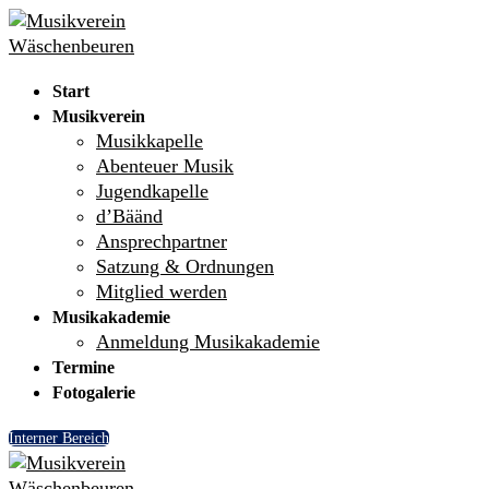
Skip
Menu
Close
to
content
Start
Musikverein
Musikkapelle
Abenteuer Musik
Jugendkapelle
d’Bäänd
Ansprechpartner
Satzung & Ordnungen
Mitglied werden
Musikakademie
Anmeldung Musikakademie
Termine
Fotogalerie
Interner Bereich