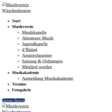
Skip
Menu
Close
to
content
Start
Musikverein
Musikkapelle
Abenteuer Musik
Jugendkapelle
d’Bäänd
Ansprechpartner
Satzung & Ordnungen
Mitglied werden
Musikakademie
Anmeldung Musikakademie
Termine
Fotogalerie
Interner Bereich