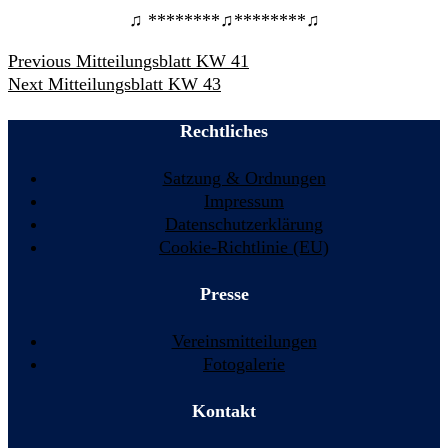
♫ ********♫********♫
Beitrags-
Previous
Previous
Mitteilungsblatt KW 41
Navigation
Next
post:
Next
Mitteilungsblatt KW 43
post:
Rechtliches
Satzung & Ordnungen
Impressum
Datenschutzerklärung
Cookie-Richtlinie (EU)
Presse
Vereinsmitteilungen
Fotogalerie
Kontakt