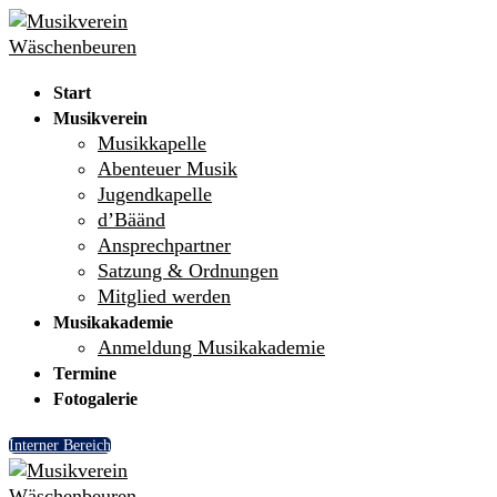
Skip
Menu
Close
to
content
Start
Musikverein
Musikkapelle
Abenteuer Musik
Jugendkapelle
d’Bäänd
Ansprechpartner
Satzung & Ordnungen
Mitglied werden
Musikakademie
Anmeldung Musikakademie
Termine
Fotogalerie
Interner Bereich