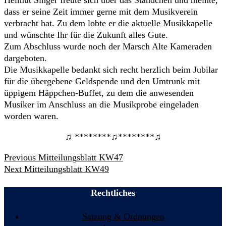
Helmut Singer freute sich über das Ständchen und meinte,
dass er seine Zeit immer gerne mit dem Musikverein
verbracht hat. Zu dem lobte er die aktuelle Musikkapelle
und wünschte Ihr für die Zukunft alles Gute.
Zum Abschluss wurde noch der Marsch Alte Kameraden
dargeboten.
Die Musikkapelle bedankt sich recht herzlich beim Jubilar
für die übergebene Geldspende und den Umtrunk mit
üppigem Häppchen-Buffet, zu dem die anwesenden
Musiker im Anschluss an die Musikprobe eingeladen
worden waren.
♫ ********♫********♫
Beitrags-
Previous
Previous
Mitteilungsblatt KW47
Navigation
Next
post:
Next
Mitteilungsblatt KW49
post:
Rechtliches
Satzung & Ordnungen