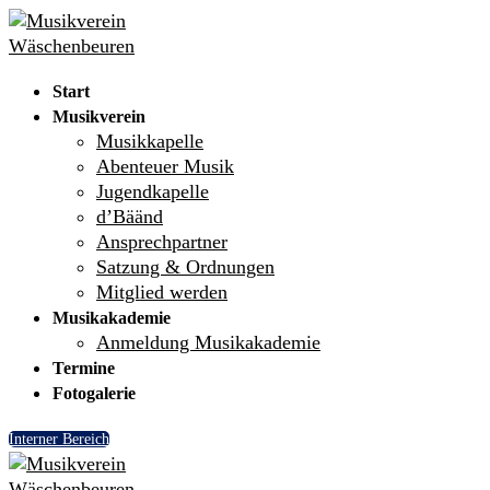
Skip
Menu
Close
to
content
Start
Musikverein
Musikkapelle
Abenteuer Musik
Jugendkapelle
d’Bäänd
Ansprechpartner
Satzung & Ordnungen
Mitglied werden
Musikakademie
Anmeldung Musikakademie
Termine
Fotogalerie
Interner Bereich