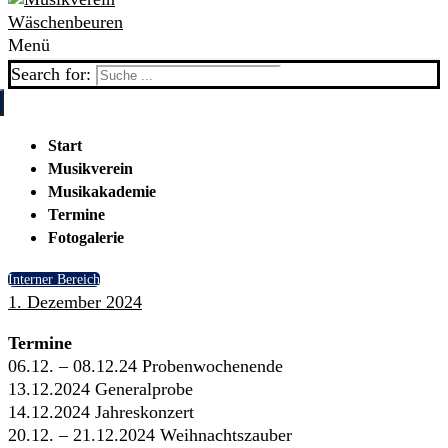
Menü
Search for:
Start
Musikverein
Musikkapelle
Musikakademie
Abenteuer Musik
Anmeldung Musikakademie
Termine
Jugendkapelle
Fotogalerie
d’Bäänd
Interner Bereich
Ansprechpartner
1. Dezember 2024
Satzung & Ordnungen
Mitglied werden
Termine
06.12. – 08.12.24 Probenwochenende
13.12.2024 Generalprobe
14.12.2024 Jahreskonzert
20.12. – 21.12.2024 Weihnachtszauber